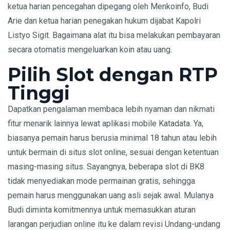
ketua harian pencegahan dipegang oleh Menkoinfo, Budi
Arie dan ketua harian penegakan hukum dijabat Kapolri
Listyo Sigit. Bagaimana alat itu bisa melakukan pembayaran
secara otomatis mengeluarkan koin atau uang.
Pilih Slot dengan RTP
Tinggi
Dapatkan pengalaman membaca lebih nyaman dan nikmati
fitur menarik lainnya lewat aplikasi mobile Katadata. Ya,
biasanya pemain harus berusia minimal 18 tahun atau lebih
untuk bermain di situs slot online, sesuai dengan ketentuan
masing-masing situs. Sayangnya, beberapa slot di BK8
tidak menyediakan mode permainan gratis, sehingga
pemain harus menggunakan uang asli sejak awal. Mulanya
Budi diminta komitmennya untuk memasukkan aturan
larangan perjudian online itu ke dalam revisi Undang-undang