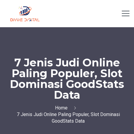
7 Jenis Judi Online
Paling Populer, Slot
Dominasi GoodStats
Data
Home
7 Jenis Judi Online Paling Populer, Slot Dominasi
GoodStats Data