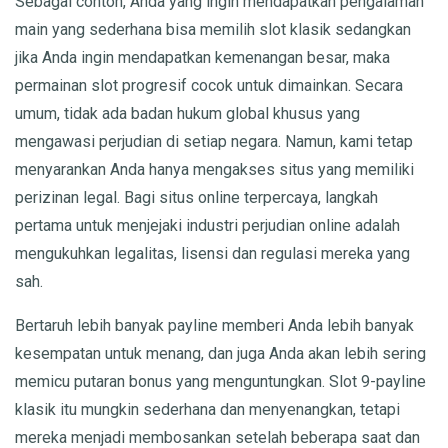
Sebagai contoh, Anda yang ingin mendapatkan pengalaman
main yang sederhana bisa memilih slot klasik sedangkan
jika Anda ingin mendapatkan kemenangan besar, maka
permainan slot progresif cocok untuk dimainkan. Secara
umum, tidak ada badan hukum global khusus yang
mengawasi perjudian di setiap negara. Namun, kami tetap
menyarankan Anda hanya mengakses situs yang memiliki
perizinan legal. Bagi situs online terpercaya, langkah
pertama untuk menjejaki industri perjudian online adalah
mengukuhkan legalitas, lisensi dan regulasi mereka yang
sah.
Bertaruh lebih banyak payline memberi Anda lebih banyak
kesempatan untuk menang, dan juga Anda akan lebih sering
memicu putaran bonus yang menguntungkan. Slot 9-payline
klasik itu mungkin sederhana dan menyenangkan, tetapi
mereka menjadi membosankan setelah beberapa saat dan