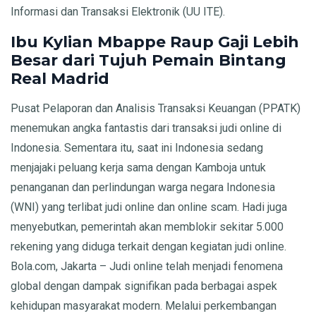
Informasi dan Transaksi Elektronik (UU ITE).
Ibu Kylian Mbappe Raup Gaji Lebih
Besar dari Tujuh Pemain Bintang
Real Madrid
Pusat Pelaporan dan Analisis Transaksi Keuangan (PPATK)
menemukan angka fantastis dari transaksi judi online di
Indonesia. Sementara itu, saat ini Indonesia sedang
menjajaki peluang kerja sama dengan Kamboja untuk
penanganan dan perlindungan warga negara Indonesia
(WNI) yang terlibat judi online dan online scam. Hadi juga
menyebutkan, pemerintah akan memblokir sekitar 5.000
rekening yang diduga terkait dengan kegiatan judi online.
Bola.com, Jakarta – Judi online telah menjadi fenomena
global dengan dampak signifikan pada berbagai aspek
kehidupan masyarakat modern. Melalui perkembangan